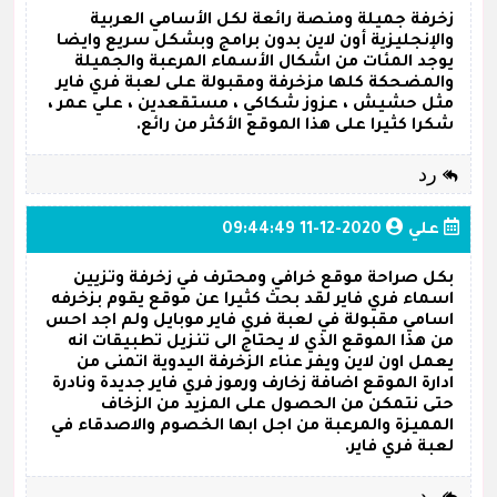
زخرفة جميلة ومنصة رائعة لكل الأسامي العربية
والإنجليزية أون لاين بدون برامج وبشكل سريع وايضا
يوجد المئات من اشكال الأسماء المرعبة والجميلة
والمضحكة كلها مزخرفة ومقبولة على لعبة فري فاير
مثل حشيش ، عزوز شكاكي ، مستقعدين ، علي عمر ،
شكرا كثيرا على هذا الموقع الأكثر من رائع.
رد
علي
2020-12-11 09:44:49
بكل صراحة موقع خرافي ومحترف في زخرفة وتزيين
اسماء فري فاير لقد بحث كثيرا عن موقع يقوم بزخرفه
اسامي مقبولة في لعبة فري فاير موبايل ولم اجد احس
من هذا الموقع الذي لا يحتاج الى تنزيل تطبيقات انه
يعمل اون لاين ويفر عناء الزخرفة اليدوية اتمنى من
ادارة الموقع اضافة زخارف ورموز فري فاير جديدة ونادرة
حتى نتمكن من الحصول على المزيد من الزخاف
المميزة والمرعبة من اجل ابها الخصوم والاصدقاء في
لعبة فري فاير.
رد