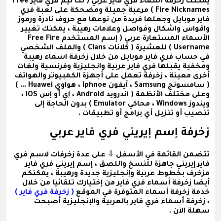
يمكنك زخرفة
أسماء فري فاير عربي
( نك نيم فري فاير Free
Fire Nicknames ) مرعبة جميلة ومضحكة على لعبة فري
فاير موبايل وجعلها فريدة من نوعها مع حروف نادرة ورموز
واقواس واشكال وفواصل وعلامات رهيبة ، يمكنك تغيير
الأسماء المستعارة عربي
( إسم المستخدم Free Fire
Username )
للعشيرة
( كلانات Clans )
والملف الشخصي
في حساب فري فاير موبايل من خلال زخرفة اسماء رهيبة
ومخفية يقبلها فري فاير عربية وانجليزية وفرنسية ولغات
أخرى معينة ، زخرفة تعمل على أجهزة الكمبيوتر والهواتف
( سامسونج Samsung ، آيفون Iphnoe ، هواوي Huawei ... )
وعلى مختلف الأنظمة ( اندرويد Android ، إي أو إس IOS ،
ويندوز Windows ، محاكي Emulator ) بدون الحاجة إلى
تنصيب أو تنزيل أي برامج أو تطبيقات .
زخرفة إسم إيريني فري فاير عربي
تتضمن القائمة في الأسفل ⇩ على عدة
زخرفات لاسم فري
فاير إيريني
جاهزة للنسخ واللصق ،
إسم إيريني فري فاير
مزخرف
بخطوط عربية وإنجليزية جديدة ورهيبة ، يمكنكم
أيضا زخرفة أسماء فري فاير من إختيارك تلقائيا من خلال
خدمة زخرفة أسماء المتوفرة في الموقع
( زخرفة فري فاير )
، زخرفة أسماء فري فاير بالعربية والإنجليزية أصبحت
سهلة الآن .