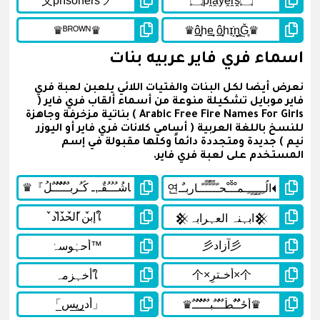
اسماء فري فاير عربيه بنات
نعرض أيضا لكل البنات والفتيات اللائي يلعبن لعبة فري
فاير موبايل تشكيلة منوعة من أسماء ألقاب فري فاير (
Arabic Free Fire Names For Girls ) بناتية مزخرفة وجاهزة
للنسخ باللغة العربية ( أسامي كلانات فري فاير أو اليوزر
نيم ) جديدة ومتجددة دائماً وكلها مقبولة في إسم
المستخدم على لعبة فري فاير.