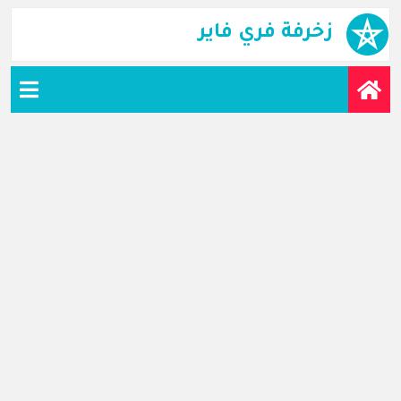
زخرفة فري فاير