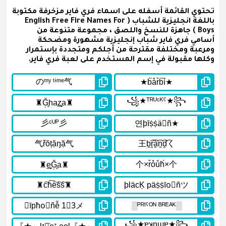
تحتوي القائمة أسفله على اسماء فري فاير مزخرفة مكتوبة
باللغة انجليزية للشباب ( English Free Fire Names For
Boys ) جاهزة للنسخ واللصق ، مجموعة متنوعة من
أسامي فري فاير شباب إنجليزية مشهورة ومضحكة
ومرعبة ومختلفة مقترحة من أجلكم ومتجددة بإستمرار
وكلها مقبولة في إسم المستخدم على لعبة فري فاير.