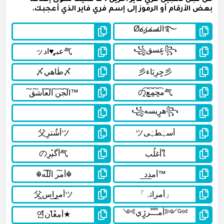
بعض الأرقام أو الرموز إلى إسم فري فاير الذي أعجبك.