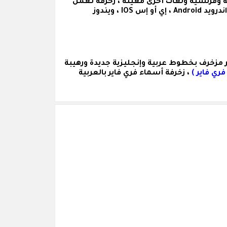
ة وفرنسية ولغات أخرى معينة ، زخرفة تعمل
على أجهزة الكمبيوتر والهواتف ( سامسونج Samsung ، آيفون Iphnoe ، هواوي Huawei ... ) وعلى مختلف الأنظمة ( اندرويد Android ، إي أو إس IOS ، ويندوز
ر مزخرف
بخطوط عربية وإنجليزية جديدة ورهيبة
فري فاير )
، زخرفة أسماء فري فاير بالعربية