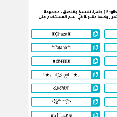
تحتوي القائمة أسفله على اسماء فري فاير مزخرفة مكتوبة باللغة انجليزية للشباب ( English Free Fire Names For Boys ) جاهزة للنسخ واللصق ، مجموعة
رار وكلها مقبولة في إسم المستخدم على