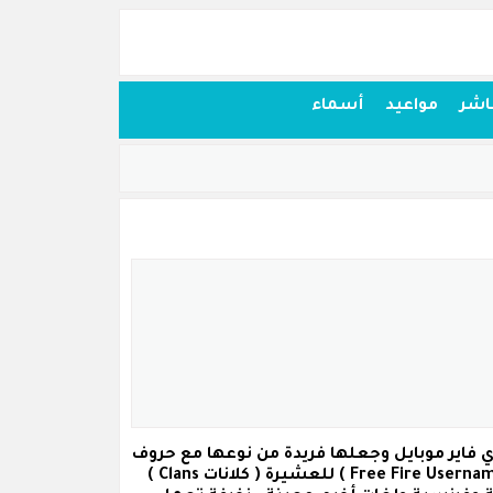
اشر
مواعيد
أسماء
 ومضحكة على لعبة فري فاير موبايل وجعلها فريدة من نوعها مع حروف
للعشيرة
( كلانات Clans )