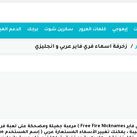
ت
إيموجي
كلمات المرور
سكرين شوت
برجك
الدعم المب
زخرفة اسماء فري فاير عربي و انجليزي
( نك نيم فري فاير Free Fire Nicknames ) مرعبة جميلة
يبة ، يمكنك تغيير الأسماء المستعارة عربي
( إسم المستخدم Free Fire Username )