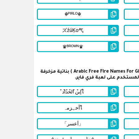
نعرض أيضا لكل البنات والفتيات اللائي يلعبن لعبة فري فاير موبايل تشكيلة منوعة من أسماء ألقاب فري فاير ( Arabic Free Fire Names For Girls ) بناتية مزخرفة
 المستخدم على لعبة فري فاير.