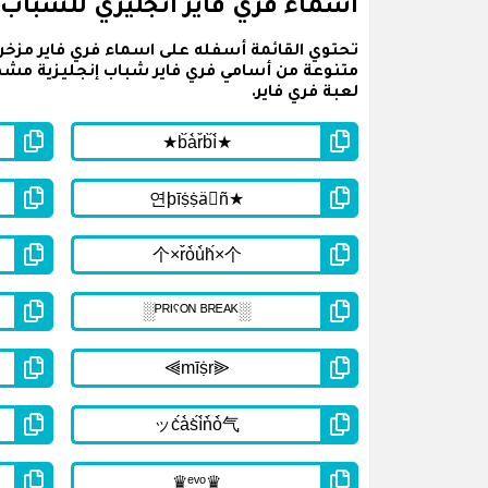
اسماء فري فاير انجليزي للشباب
متنوعة من أسامي فري فاير شباب إنجليزية مش
لعبة فري فاير.