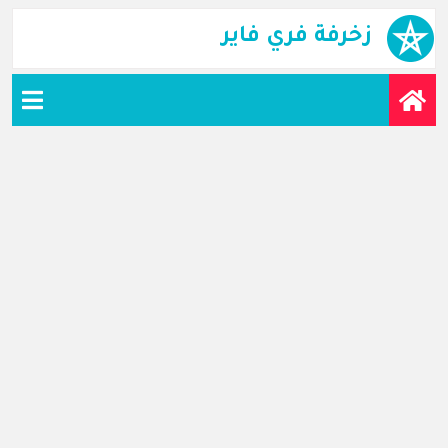
زخرفة فري فاير