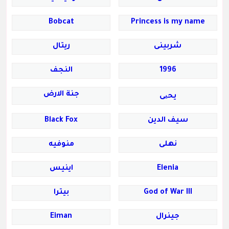
Bobcat
Princess is my name
شربينى
ريتال
1996
النجف
جنة الارض
يحیى
سيف الدين
Black Fox
نهلى
منوفيه
Elenia
اينيس
God of War III
بيترا
جينرال
Eiman