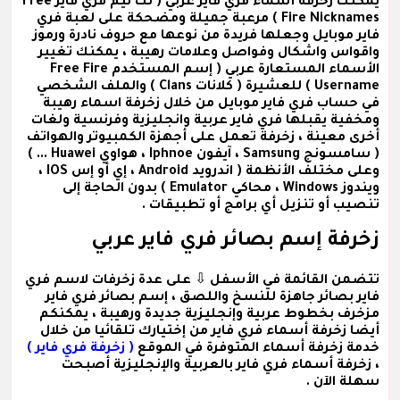
يمكنك زخرفة
أسماء فري فاير عربي
( نك نيم فري فاير Free
Fire Nicknames ) مرعبة جميلة ومضحكة على لعبة فري
فاير موبايل وجعلها فريدة من نوعها مع حروف نادرة ورموز
واقواس واشكال وفواصل وعلامات رهيبة ، يمكنك تغيير
الأسماء المستعارة عربي
( إسم المستخدم Free Fire
Username )
للعشيرة
( كلانات Clans )
والملف الشخصي
في حساب فري فاير موبايل من خلال زخرفة اسماء رهيبة
ومخفية يقبلها فري فاير عربية وانجليزية وفرنسية ولغات
أخرى معينة ، زخرفة تعمل على أجهزة الكمبيوتر والهواتف
( سامسونج Samsung ، آيفون Iphnoe ، هواوي Huawei ... )
وعلى مختلف الأنظمة ( اندرويد Android ، إي أو إس IOS ،
ويندوز Windows ، محاكي Emulator ) بدون الحاجة إلى
تنصيب أو تنزيل أي برامج أو تطبيقات .
زخرفة إسم بصائر فري فاير عربي
تتضمن القائمة في الأسفل ⇩ على عدة
زخرفات لاسم فري
فاير بصائر
جاهزة للنسخ واللصق ،
إسم بصائر فري فاير
مزخرف
بخطوط عربية وإنجليزية جديدة ورهيبة ، يمكنكم
أيضا زخرفة أسماء فري فاير من إختيارك تلقائيا من خلال
خدمة زخرفة أسماء المتوفرة في الموقع
( زخرفة فري فاير )
، زخرفة أسماء فري فاير بالعربية والإنجليزية أصبحت
سهلة الآن .