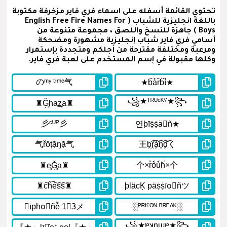
تحتوي القائمة أسفله على اسماء فري فاير مزخرفة مكتوبة
باللغة انجليزية للشباب ( English Free Fire Names For
Boys ) جاهزة للنسخ واللصق ، مجموعة متنوعة من
أسامي فري فاير شباب إنجليزية مشهورة ومضحكة
ومرعبة ومختلفة مقترحة من أجلكم ومتجددة بإستمرار
وكلها مقبولة في إسم المستخدم على لعبة فري فاير.