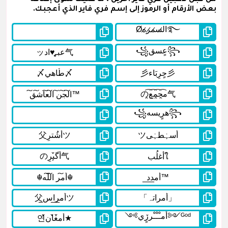
بعض الأرقام أو الرموز إلى إسم فري فاير الذي أعجبك.