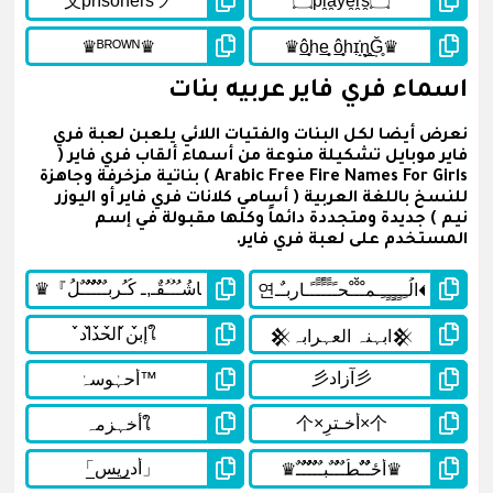
اسماء فري فاير عربيه بنات
نعرض أيضا لكل البنات والفتيات اللائي يلعبن لعبة فري
فاير موبايل تشكيلة منوعة من أسماء ألقاب فري فاير (
Arabic Free Fire Names For Girls ) بناتية مزخرفة وجاهزة
للنسخ باللغة العربية ( أسامي كلانات فري فاير أو اليوزر
نيم ) جديدة ومتجددة دائماً وكلها مقبولة في إسم
المستخدم على لعبة فري فاير.