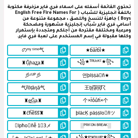
تحتوي القائمة أسفله على اسماء فري فاير مزخرفة مكتوبة
باللغة انجليزية للشباب ( English Free Fire Names For
Boys ) جاهزة للنسخ واللصق ، مجموعة متنوعة من
أسامي فري فاير شباب إنجليزية مشهورة ومضحكة
ومرعبة ومختلفة مقترحة من أجلكم ومتجددة بإستمرار
وكلها مقبولة في إسم المستخدم على لعبة فري فاير.