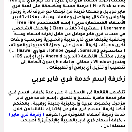
يمكنك زخرفة
أسماء فري فاير عربي
( نك نيم فري فاير Free
Fire Nicknames ) مرعبة جميلة ومضحكة على لعبة فري
فاير موبايل وجعلها فريدة من نوعها مع حروف نادرة ورموز
واقواس واشكال وفواصل وعلامات رهيبة ، يمكنك تغيير
الأسماء المستعارة عربي
( إسم المستخدم Free Fire
Username )
للعشيرة
( كلانات Clans )
والملف الشخصي
في حساب فري فاير موبايل من خلال زخرفة اسماء رهيبة
ومخفية يقبلها فري فاير عربية وانجليزية وفرنسية ولغات
أخرى معينة ، زخرفة تعمل على أجهزة الكمبيوتر والهواتف
( سامسونج Samsung ، آيفون Iphnoe ، هواوي Huawei ... )
وعلى مختلف الأنظمة ( اندرويد Android ، إي أو إس IOS ،
ويندوز Windows ، محاكي Emulator ) بدون الحاجة إلى
تنصيب أو تنزيل أي برامج أو تطبيقات .
زخرفة إسم خدمة فري فاير عربي
تتضمن القائمة في الأسفل ⇩ على عدة
زخرفات لاسم فري
فاير خدمة
جاهزة للنسخ واللصق ،
إسم خدمة فري فاير
مزخرف
بخطوط عربية وإنجليزية جديدة ورهيبة ، يمكنكم
أيضا زخرفة أسماء فري فاير من إختيارك تلقائيا من خلال
خدمة زخرفة أسماء المتوفرة في الموقع
( زخرفة فري فاير )
، زخرفة أسماء فري فاير بالعربية والإنجليزية أصبحت
سهلة الآن .