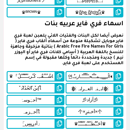
اسماء فري فاير عربيه بنات
نعرض أيضا لكل البنات والفتيات اللائي يلعبن لعبة فري
فاير موبايل تشكيلة منوعة من أسماء ألقاب فري فاير (
Arabic Free Fire Names For Girls ) بناتية مزخرفة وجاهزة
للنسخ باللغة العربية ( أسامي كلانات فري فاير أو اليوزر
نيم ) جديدة ومتجددة دائماً وكلها مقبولة في إسم
المستخدم على لعبة فري فاير.