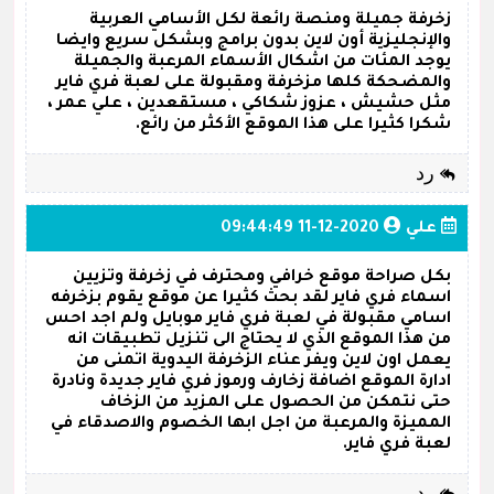
زخرفة جميلة ومنصة رائعة لكل الأسامي العربية
والإنجليزية أون لاين بدون برامج وبشكل سريع وايضا
يوجد المئات من اشكال الأسماء المرعبة والجميلة
والمضحكة كلها مزخرفة ومقبولة على لعبة فري فاير
مثل حشيش ، عزوز شكاكي ، مستقعدين ، علي عمر ،
شكرا كثيرا على هذا الموقع الأكثر من رائع.
رد
علي
2020-12-11 09:44:49
بكل صراحة موقع خرافي ومحترف في زخرفة وتزيين
اسماء فري فاير لقد بحث كثيرا عن موقع يقوم بزخرفه
اسامي مقبولة في لعبة فري فاير موبايل ولم اجد احس
من هذا الموقع الذي لا يحتاج الى تنزيل تطبيقات انه
يعمل اون لاين ويفر عناء الزخرفة اليدوية اتمنى من
ادارة الموقع اضافة زخارف ورموز فري فاير جديدة ونادرة
حتى نتمكن من الحصول على المزيد من الزخاف
المميزة والمرعبة من اجل ابها الخصوم والاصدقاء في
لعبة فري فاير.
رد