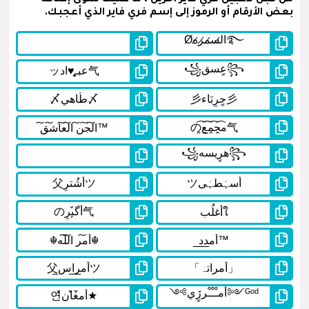
بعض الأرقام أو الرموز إلى إسم فري فاير الذي أعجبك.