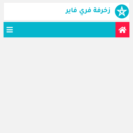
زخرفة فري فاير