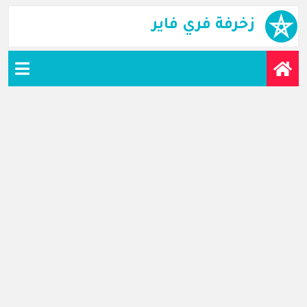
زخرفة فري فاير