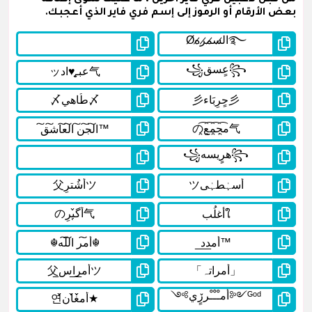
بعض الأرقام أو الرموز إلى إسم فري فاير الذي أعجبك.