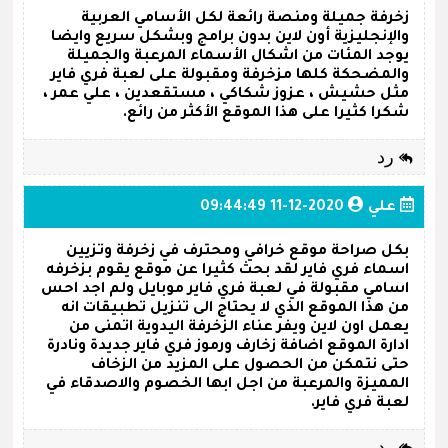
زخرفة جميلة ومنصة رائعة لكل الأسامي العربية
والإنجليزية أون لاين بدون برامج وبشكل سريع وايضا
يوجد المئات من اشكال الأسماء المرعبة والجميلة
والمضحكة كلها مزخرفة ومقبولة على لعبة فري فاير
مثل حشيش ، عزوز شكاكي ، مستقعدين ، علي عمر ،
شكرا كثيرا على هذا الموقع الأكثر من رائع.
رد
علي
2020-12-11 09:44:49
بكل صراحة موقع خرافي ومحترف في زخرفة وتزيين
اسماء فري فاير لقد بحث كثيرا عن موقع يقوم بزخرفه
اسامي مقبولة في لعبة فري فاير موبايل ولم اجد احس
من هذا الموقع الذي لا يحتاج الى تنزيل تطبيقات انه
يعمل اون لاين ويفر عناء الزخرفة اليدوية اتمنى من
ادارة الموقع اضافة زخارف ورموز فري فاير جديدة ونادرة
حتى نتمكن من الحصول على المزيد من الزخاف
المميزة والمرعبة من اجل ابها الخصوم والاصدقاء في
لعبة فري فاير.
رد