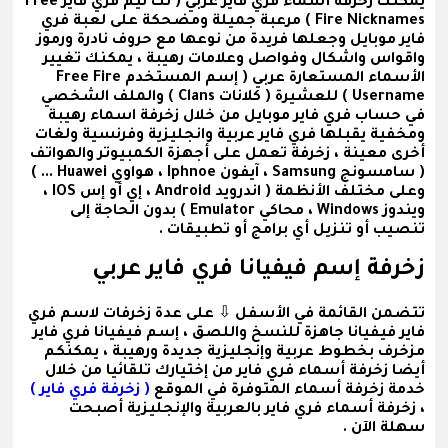
يمكنك زخرفة
أسماء فري فاير عربي
( نك نيم فري فاير Free
Fire Nicknames ) مرعبة جميلة ومضحكة على لعبة فري
فاير موبايل وجعلها فريدة من نوعها مع حروف نادرة ورموز
واقواس واشكال وفواصل وعلامات رهيبة ، يمكنك تغيير
الأسماء المستعارة عربي
( إسم المستخدم Free Fire
Username )
للعشيرة
( كلانات Clans )
والملف الشخصي
في حساب فري فاير موبايل من خلال زخرفة اسماء رهيبة
ومخفية يقبلها فري فاير عربية وانجليزية وفرنسية ولغات
أخرى معينة ، زخرفة تعمل على أجهزة الكمبيوتر والهواتف
( سامسونج Samsung ، آيفون Iphnoe ، هواوي Huawei ... )
وعلى مختلف الأنظمة ( اندرويد Android ، إي أو إس IOS ،
ويندوز Windows ، محاكي Emulator ) بدون الحاجة إلى
تنصيب أو تنزيل أي برامج أو تطبيقات .
زخرفة إسم فيفيانا فري فاير عربي
تتضمن القائمة في الأسفل ⇩ على عدة
زخرفات لاسم فري
فاير فيفيانا
جاهزة للنسخ واللصق ،
إسم فيفيانا فري فاير
مزخرف
بخطوط عربية وإنجليزية جديدة ورهيبة ، يمكنكم
أيضا زخرفة أسماء فري فاير من إختيارك تلقائيا من خلال
خدمة زخرفة أسماء المتوفرة في الموقع
( زخرفة فري فاير )
، زخرفة أسماء فري فاير بالعربية والإنجليزية أصبحت
سهلة الآن .