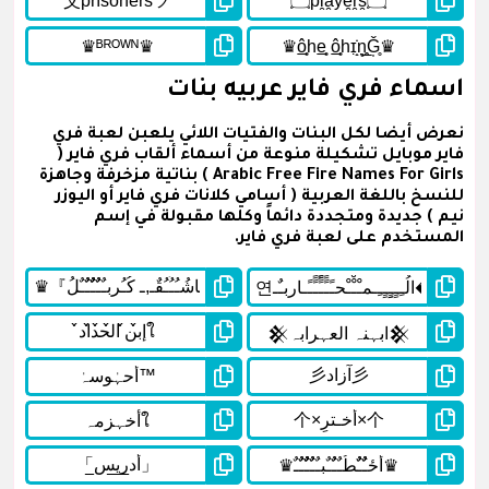
اسماء فري فاير عربيه بنات
نعرض أيضا لكل البنات والفتيات اللائي يلعبن لعبة فري
فاير موبايل تشكيلة منوعة من أسماء ألقاب فري فاير (
Arabic Free Fire Names For Girls ) بناتية مزخرفة وجاهزة
للنسخ باللغة العربية ( أسامي كلانات فري فاير أو اليوزر
نيم ) جديدة ومتجددة دائماً وكلها مقبولة في إسم
المستخدم على لعبة فري فاير.