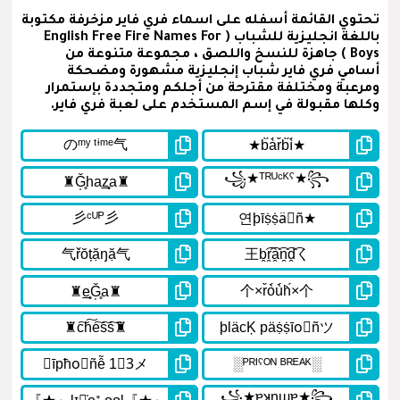
تحتوي القائمة أسفله على اسماء فري فاير مزخرفة مكتوبة
باللغة انجليزية للشباب ( English Free Fire Names For
Boys ) جاهزة للنسخ واللصق ، مجموعة متنوعة من
أسامي فري فاير شباب إنجليزية مشهورة ومضحكة
ومرعبة ومختلفة مقترحة من أجلكم ومتجددة بإستمرار
وكلها مقبولة في إسم المستخدم على لعبة فري فاير.