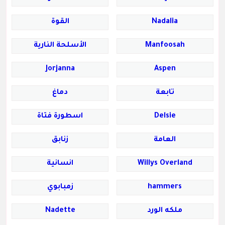
Nadalia
القوة
Manfoosah
الأسلحة النارية
Jorjanna
Aspen
تابعة
دماغ
Delsie
اسطورة فتاة
العامة
زنابق
Willys Overland
انسانية
hammers
زمبابوي
ملكه الورد
Nadette