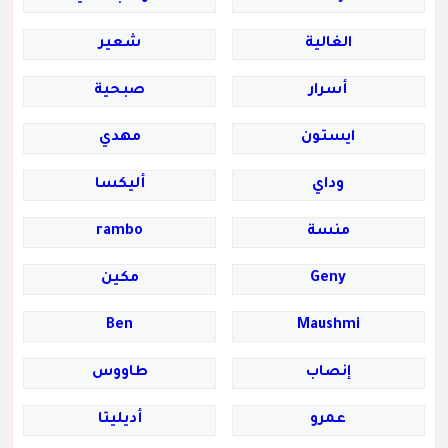
الغالية
شعير
أسرار
صبحية
ايستون
مه‍دي
وداي
أليكسا
منسة
rambo
Geny
مكين
Ben
Maushmi
إنصاب
طاووس
عمرو
أديليتا