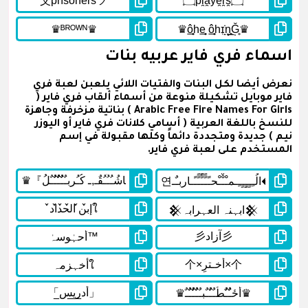
اسماء فري فاير عربيه بنات
نعرض أيضا لكل البنات والفتيات اللائي يلعبن لعبة فري
فاير موبايل تشكيلة منوعة من أسماء ألقاب فري فاير (
Arabic Free Fire Names For Girls ) بناتية مزخرفة وجاهزة
للنسخ باللغة العربية ( أسامي كلانات فري فاير أو اليوزر
نيم ) جديدة ومتجددة دائماً وكلها مقبولة في إسم
المستخدم على لعبة فري فاير.