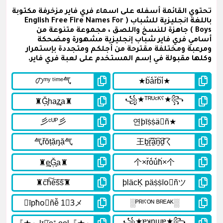
تحتوي القائمة أسفله على اسماء فري فاير مزخرفة مكتوبة
باللغة انجليزية للشباب ( English Free Fire Names For
Boys ) جاهزة للنسخ واللصق ، مجموعة متنوعة من
أسامي فري فاير شباب إنجليزية مشهورة ومضحكة
ومرعبة ومختلفة مقترحة من أجلكم ومتجددة بإستمرار
وكلها مقبولة في إسم المستخدم على لعبة فري فاير.