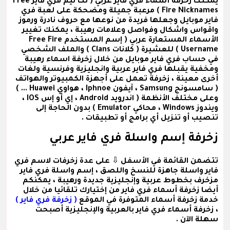
يمكنك زخرفة
أسماء فري فاير عربي
( نك نيم فري فاير Free
Fire Nicknames ) مرعبة جميلة ومضحكة على لعبة فري
فاير موبايل وجعلها فريدة من نوعها مع حروف نادرة ورموز
واقواس واشكال وفواصل وعلامات رهيبة ، يمكنك تغيير
الأسماء المستعارة عربي
( إسم المستخدم Free Fire
Username )
للعشيرة
( كلانات Clans )
والملف الشخصي
في حساب فري فاير موبايل من خلال زخرفة اسماء رهيبة
ومخفية يقبلها فري فاير عربية وانجليزية وفرنسية ولغات
أخرى معينة ، زخرفة تعمل على أجهزة الكمبيوتر والهواتف
( سامسونج Samsung ، آيفون Iphnoe ، هواوي Huawei ... )
وعلى مختلف الأنظمة ( اندرويد Android ، إي أو إس IOS ،
ويندوز Windows ، محاكي Emulator ) بدون الحاجة إلى
تنصيب أو تنزيل أي برامج أو تطبيقات .
زخرفة إسم واسلة فري فاير عربي
تتضمن القائمة في الأسفل ⇩ على عدة
زخرفات لاسم فري
فاير واسلة
جاهزة للنسخ واللصق ،
إسم واسلة فري فاير
مزخرف
بخطوط عربية وإنجليزية جديدة ورهيبة ، يمكنكم
أيضا زخرفة أسماء فري فاير من إختيارك تلقائيا من خلال
خدمة زخرفة أسماء المتوفرة في الموقع
( زخرفة فري فاير )
، زخرفة أسماء فري فاير بالعربية والإنجليزية أصبحت
سهلة الآن .