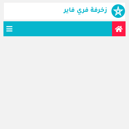
زخرفة فري فاير