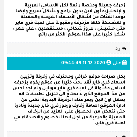
زخرفة جميلة ومنصة رائعة لكل الأسامي العربية
والإنجليزية أون لاين بدون برامج وبشكل سريع وايضا
يوجد المئات من اشكال الأسماء المرعبة والجميلة
والمضحكة كلها مزخرفة ومقبولة على لعبة فري فاير
مثل حشيش ، عزوز شكاكي ، مستقعدين ، علي عمر ،
شكرا كثيرا على هذا الموقع الأكثر من رائع.
رد
علي
2020-12-11 09:44:49
بكل صراحة موقع خرافي ومحترف في زخرفة وتزيين
اسماء فري فاير لقد بحث كثيرا عن موقع يقوم بزخرفه
اسامي مقبولة في لعبة فري فاير موبايل ولم اجد احس
من هذا الموقع الذي لا يحتاج الى تنزيل تطبيقات انه
يعمل اون لاين ويفر عناء الزخرفة اليدوية اتمنى من
ادارة الموقع اضافة زخارف ورموز فري فاير جديدة ونادرة
حتى نتمكن من الحصول على المزيد من الزخاف
المميزة والمرعبة من اجل ابها الخصوم والاصدقاء في
لعبة فري فاير.
رد