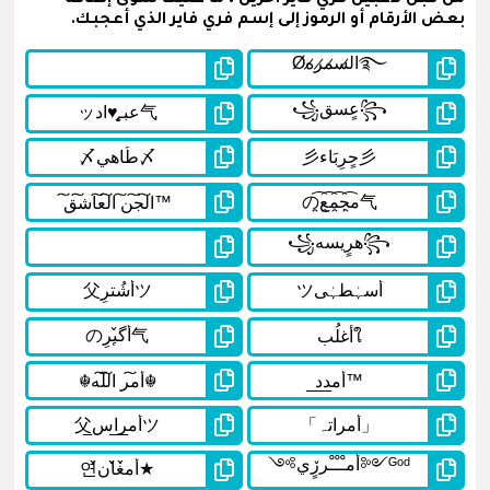
بعض الأرقام أو الرموز إلى إسم فري فاير الذي أعجبك.