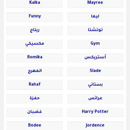
Kalka
Mayree
ليما
Funny
توتشتا
ريتاج
Gym
مكسيكي
أستريكس
Romika
Slade
المهرج
بستاني
Rahaf
عرائس
حفزة
Harry Potter
غضبان
Bodee
Jordence