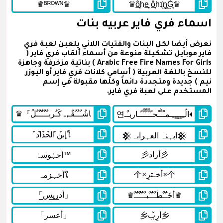
اسماء فري فاير عربيه بنات
نعرض أيضا لكل البنات والفتيات اللائي يلعبن لعبة فري
فاير موبايل تشكيلة منوعة من أسماء ألقاب فري فاير (
Arabic Free Fire Names For Girls ) بناتية مزخرفة وجاهزة
للنسخ باللغة العربية ( أسامي كلانات فري فاير أو اليوزر
نيم ) جديدة ومتجددة دائماً وكلها مقبولة في إسم
المستخدم على لعبة فري فاير.