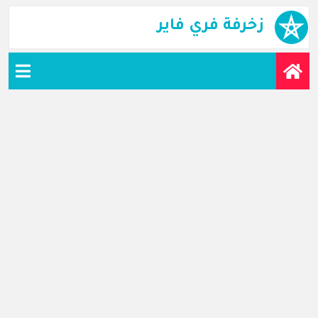
زخرفة فري فاير