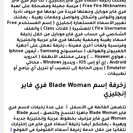
يمكنك زخرفة
أسماء فري فاير إنجليزي
( نك نيم فري فاير
Free Fire Nicknames ) مرعبة جميلة ومضحكة على لعبة
فري فاير موبايل وجعلها فريدة من نوعها مع حروف نادرة
ورموز واقواس واشكال وفواصل وعلامات رهيبة ، يمكنك
تغيير الأسماء المستعارة إنجليزي
( إسم المستخدم Free
Fire Username )
للعشيرة
( كلانات Clans )
والملف
الشخصي في حساب فري فاير موبايل من خلال زخرفة
اسماء رهيبة ومخفية يقبلها فري فاير عربية وانجليزية
وفرنسية ولغات أخرى معينة ، زخرفة تعمل على أجهزة
الكمبيوتر والهواتف ( سامسونج Samsung ، آيفون Iphnoe
، هواوي Huawei ... ) وعلى مختلف الأنظمة ( اندرويد
Android ، إي أو إس IOS ، ويندوز Windows ، محاكي
Emulator ) بدون الحاجة إلى تنصيب أو تنزيل أي برامج أو
تطبيقات .
زخرفة إسم Blade Woman فري فاير
إنجليزي
تتضمن القائمة في الأسفل ⇩ على عدة
زخرفات لاسم فري
فاير Blade Woman
جاهزة للنسخ واللصق ،
إسم Blade
Woman فري فاير مزخرف
بخطوط عربية وإنجليزية جديدة
ورهيبة ، يمكنكم أيضا زخرفة أسماء فري فاير من إختيارك
تلقائيا من خلال خدمة زخرفة أسماء المتوفرة في الموقع
(