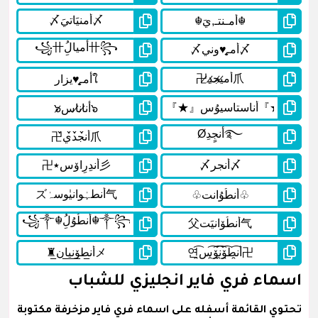
اسماء فري فاير انجليزي للشباب
تحتوي القائمة أسفله على اسماء فري فاير مزخرفة مكتوبة