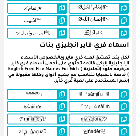
اسماء فري فاير انجليزي بنات
لكل بنت تعشق لعبة فري فاير وبالخصوص الأسماء
الإنجليزية إليكي قائمة تحتوي على أجمل أسماء فري فاير
مزخرفه حلوه إنجليزية ( English Free Fire Names For Girls
) خاصة بالصبايا تتناسب مع جميع أذواق وكلها مقبولة في
إسم المستخدم على لعبة فري فاير.