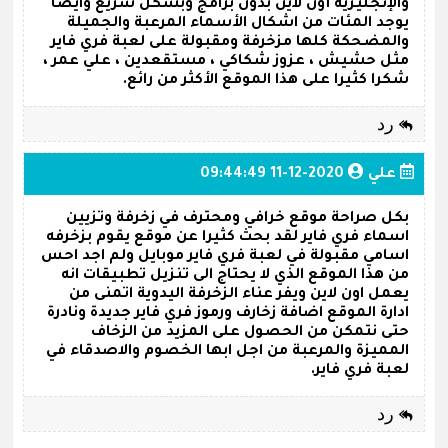
والإنجليزية أون لاين بدون برامج وبشكل سريع وايضا
يوجد المئات من اشكال الأسماء المرعبة والجميلة
والمضحكة كلها مزخرفة ومقبولة على لعبة فري فاير
مثل حشيش ، عزوز شكاكي ، مستقعدين ، علي عمر ،
شكرا كثيرا على هذا الموقع الأكثر من رائع.
رد
علي
2020-12-11 09:44:49
بكل صراحة موقع خرافي ومحترف في زخرفة وتزيين
اسماء فري فاير لقد بحث كثيرا عن موقع يقوم بزخرفه
اسامي مقبولة في لعبة فري فاير موبايل ولم اجد احس
من هذا الموقع الذي لا يحتاج الى تنزيل تطبيقات انه
يعمل اون لاين ويفر عناء الزخرفة اليدوية اتمنى من
ادارة الموقع اضافة زخارف ورموز فري فاير جديدة ونادرة
حتى نتمكن من الحصول على المزيد من الزخاف
المميزة والمرعبة من اجل ابها الخصوم والاصدقاء في
لعبة فري فاير.
رد