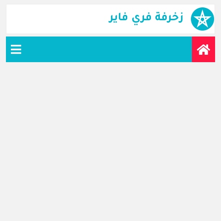
زخرفة فري فاير