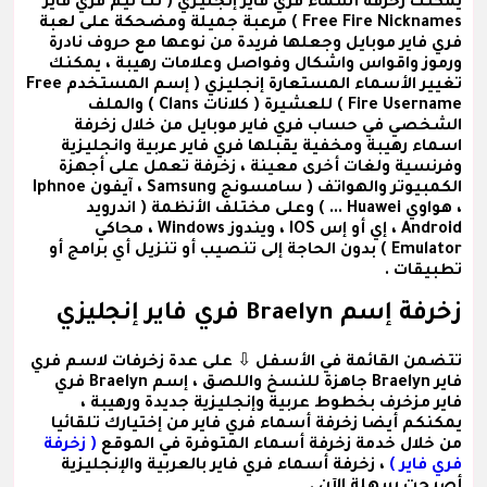
يمكنك زخرفة
أسماء فري فاير إنجليزي
( نك نيم فري فاير
Free Fire Nicknames ) مرعبة جميلة ومضحكة على لعبة
فري فاير موبايل وجعلها فريدة من نوعها مع حروف نادرة
ورموز واقواس واشكال وفواصل وعلامات رهيبة ، يمكنك
تغيير الأسماء المستعارة إنجليزي
( إسم المستخدم Free
Fire Username )
للعشيرة
( كلانات Clans )
والملف
الشخصي في حساب فري فاير موبايل من خلال زخرفة
اسماء رهيبة ومخفية يقبلها فري فاير عربية وانجليزية
وفرنسية ولغات أخرى معينة ، زخرفة تعمل على أجهزة
الكمبيوتر والهواتف ( سامسونج Samsung ، آيفون Iphnoe
، هواوي Huawei ... ) وعلى مختلف الأنظمة ( اندرويد
Android ، إي أو إس IOS ، ويندوز Windows ، محاكي
Emulator ) بدون الحاجة إلى تنصيب أو تنزيل أي برامج أو
تطبيقات .
زخرفة إسم Braelyn فري فاير إنجليزي
تتضمن القائمة في الأسفل ⇩ على عدة
زخرفات لاسم فري
فاير Braelyn
جاهزة للنسخ واللصق ،
إسم Braelyn فري
فاير مزخرف
بخطوط عربية وإنجليزية جديدة ورهيبة ،
يمكنكم أيضا زخرفة أسماء فري فاير من إختيارك تلقائيا
من خلال خدمة زخرفة أسماء المتوفرة في الموقع
( زخرفة
فري فاير )
، زخرفة أسماء فري فاير بالعربية والإنجليزية