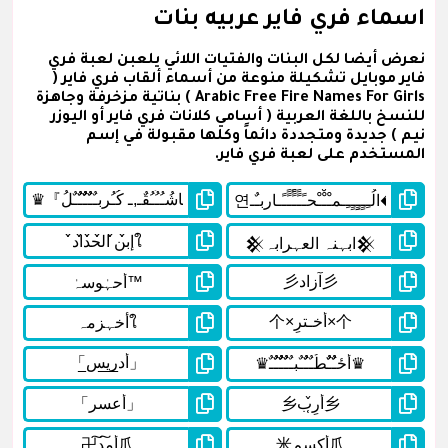
اسماء فري فاير عربيه بنات
نعرض أيضا لكل البنات والفتيات اللائي يلعبن لعبة فري
فاير موبايل تشكيلة منوعة من أسماء ألقاب فري فاير (
Arabic Free Fire Names For Girls ) بناتية مزخرفة وجاهزة
للنسخ باللغة العربية ( أسامي كلانات فري فاير أو اليوزر
نيم ) جديدة ومتجددة دائماً وكلها مقبولة في إسم
المستخدم على لعبة فري فاير.