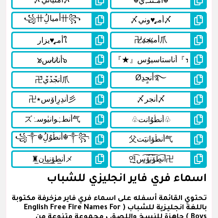
اسماء فري فاير انجليزي للشباب
تحتوي القائمة أسفله على اسماء فري فاير مزخرفة مكتوبة
باللغة انجليزية للشباب ( English Free Fire Names For
Boys ) جاهزة للنسخ واللصق ، مجموعة متنوعة من