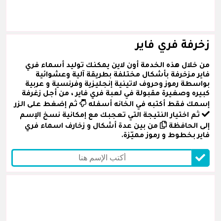
زخرفة فري فاير
من خلال هذه الخدمة أون لاين يمكنك توليد أسماء فري
فاير مزخرفة بأشكال مختلفة بطريقة آلية وعشوائية
بواسطة رموز وحروف لاتينية إنجليزية وفرنسية و عربية
كبيره وصغيرة مقبولة في لعبة فري فاير ، من أجل زغرفة
إسمك فقط أكتبه في الخانه أسفله
ثم إضغط على الزر
ثم اختيار النتيجة التي تعجبك مع إمكانية نسخ الإسم
إلى الحافظة
من بين عدة أشكال و زخارف اسماء فري
فاير بخطوط و رموز مميّزة.